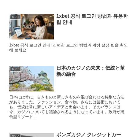
1xbet 공식 로그인 방법과 유용한
カジノ
팁 안내
1xbet 공식 로그인 안내: 간편한 로그인 방법과 계정 설정 팁을 확인
해 보세요.
日本のカジノの未来：伝統と革
カジノ
新の融合
日本には常に、古きものと新しきものを混ぜ合わせる特別な方法
がありました。ファッション、食べ物、さらには芸術において
も、伝統は常に新しいアイデアと出会います。そのバランスは
今、カジノについても議論されるようになっています。政府が統
合型リゾート...
ボンズカジノ クレジットカー
カジノ