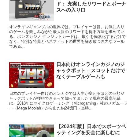
ド： 充実したリワードとボーナ
スへの入り口
オンラインギャンブルの世界では、プレイヤーは皆、お気に入り
のゲームを楽しみながら最大限のリワードを得る方法を求めてい
る。ボンズカジノ クレジットカードは、取引を簡素化するだけで
なく、特別な特典とベネフィットの世界を解き放つ強力なツール
である...
日本向けオンラインカジノのジ
カジノ
ャックポット – スロットだけで
なくテーブルゲームも
日本のプレイヤー向けのオンカジでは人生が変わるほどの巨額ジ
ャックポットが獲得できるって知ってました？現在の最高記録
は、2018年にマイクロゲーミング（Microgaming）社のメガムーラ
ー（Mega Moolah）から出た約24億円（当時...
【2024年版】日本でスポーツベ
カジノ
ッティングを安全に楽しむに